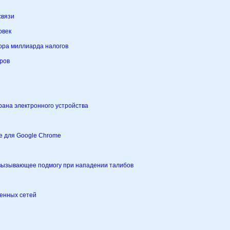
связи
овек
ора миллиарда налогов
ров
крана электронного устройства
е для Google Chrome
вызывающее подмогу при нападении талибов
менных сетей