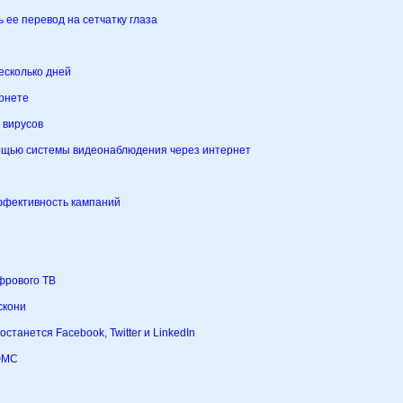
 ее перевод на сетчатку глаза
есколько дней
ернете
 вирусов
мощью системы видеонаблюдения через интернет
эффективность кампаний
фрового ТВ
скони
станется Facebook, Twitter и LinkedIn
 ФМС