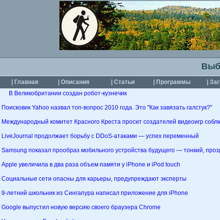
Выб
| Главная
| Описания
| Статьи
| Программы
| За
В Великобритании создан робот-кузнечик
Поисковик Yahoo назвал топ-вопрос 2010 года. Это "Как завязать галстук?"
Международный комитет Красного Креста просит создателей видеоигр собл
LiveJournal продолжает борьбу с DDoS-атаками — успех переменный
Samsung показал прообраз мобильного устройства будущего — тонкий, проз
Apple увеличила в два раза объем памяти у iPhone и iPod touch
Социальные сети опасны для карьеры, предупреждают эксперты
9-летний школьник из Сингапура написал приложение для iPhone
Google выпустил новую версию своего браузера Chrome