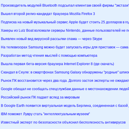
Производитель модулей Bluetooth подсыпал клиентам своей фирмы "экстази"
Вышел второй релиз-кандидат браузера Mozilla Firefox 3
Подписка на новый музыкальный сервис Apple будет стоить 25 долларов в го
Хакеры из Lulz Boat взломали серверы Nintendo, данные пользователей не 
Выявлен новый вид вирусной рассылки спама — через Skype
На телевизорах Samsung можно будет запускать игры для приставок — сама
Разработан метод чтения мыслей с помощью компьютера
Вышла первая бета-версия браузера Internet Explorer 8 (где скачать)
Скандал в Сеуле: в смартфонах Samsung Galaxy обнаружены "родные" шпи
Рынок ПК восстановится через два года. Долгого застоя эксперты не ожидаю
Google обещал не сообщать спецслужбам данные о местонахождении людей 
Российский рынок ПК падает вслед за мировым
В Google Earth появится виртуальная модель Берлина, соединенная с базо
IBM поможет Лувру стать "интеллектуальным музеем"
Известный эксперт по безопасности объяснил бесполезность антивирусов