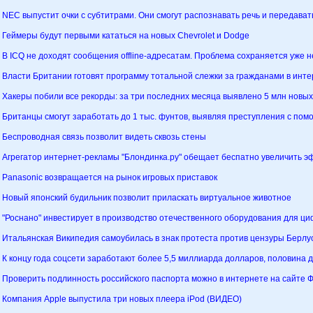
NEC выпустит очки с субтитрами. Они смогут распознавать речь и передавать
Геймеры будут первыми кататься на новых Chevrolet и Dodge
В ICQ не доходят сообщения offline-адресатам. Проблема сохраняется уже н
Власти Британии готовят программу тотальной слежки за гражданами в инт
Хакеры побили все рекорды: за три последних месяца выявлено 5 млн новых
Британцы смогут заработать до 1 тыс. фунтов, выявляя преступления с по
Беспроводная связь позволит видеть сквозь стены
Агрегатор интернет-рекламы "Блондинка.ру" обещает беспатно увеличить 
Panasonic возвращается на рынок игровых приставок
Новый японский будильник позволит приласкать виртуальное животное
"Роснано" инвестирует в производство отечественного оборудования для ци
Итальянская Википедия самоубилась в знак протеста против цензуры Берлу
К концу года соцсети заработают более 5,5 миллиарда долларов, половина до
Проверить подлинность российского паспорта можно в интернете на сайте
Компания Apple выпустила три новых плеера iPod (ВИДЕО)