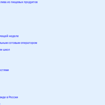
плива из пищевых продуктов
дующей неделе
альным сотовым оператором
ии школ
востями
виде в России
О