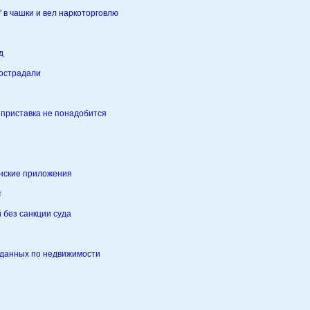
 в чашки и вел наркоторговлю
д
пострадали
 приставка не понадобится
онские приложения
т
без санкции суда
й данных по недвижимости