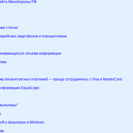
сайта Минобороны РФ
аму статью
 корейских смартфонов и планшетников
еличивающегося объема информации
елям
у бесконтактных платежей — проще сотрудничать с Visa и MasterCard
 информации EqualLogic
"мыльницы"
о
oft о браузерах в Windows
ами