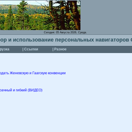
Сегодня:
05 Августа 2026, Среда.
ор и использование персональных навигаторов
грузка
| Ссылки
| Разное
юдать Женевскую и Гаагскую конвенции
рачный и гибкий (ВИДЕО)