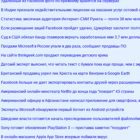
Удаленные из Facebook фото по-прежнему хранятся на серверах
В Индии признали недействительными лицензии на оказание услуг сотовой 
Статистика: месячная аудитория Интернет-СМИ Рунета — почти 38 млн чел
Если размещение акций Facebook пройдет удачно, Цукерберг заплатит полт
Суд в США обязал банду спамеров вернуть заработанные ими 3,7 млн долла
Продажи Microsoft в России упали в два раза, сообщают продавцы ПО
На сайте thinkgeek.com продают переводчик детского крика
Датский эксперт выяснил, что читать текст с бумаги пока еще проще, чем с э
Британский продавец узрел лик Христа на карте Венгрии в Google Earth
Facebook больше не дает экспортировать контакты друзей через расширени
Американский онлайн-кинотеатр Netflix до конца года "покорит" 43 страны
Американский офицер в Афганистане написал приложение для смартфона, 
Эксперты Microsoft обнаружили первый ботнет из Android-устройств
Шведские власти готовятся начать преследование пользователей файлооб
Sony готовит обновление PlayStation 3 — приставка заметно "похудеет"
В онлайн-магазине Apple App Store впервые поймали вирус