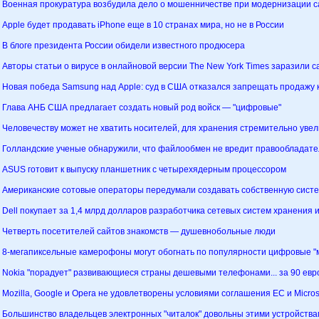
Военная прокуратура возбудила дело о мошенничестве при модернизации 
Apple будет продавать iPhone еще в 10 странах мира, но не в России
В блоге президента России обидели известного продюсера
Авторы статьи о вирусе в онлайновой версии The New York Times заразили с
Новая победа Samsung над Apple: суд в США отказался запрещать продажу
Глава АНБ США предлагает создать новый род войск — "цифровые"
Человечеству может не хватить носителей, для хранения стремительно ув
Голландские ученые обнаружили, что файлообмен не вредит правообладат
ASUS готовит к выпуску планшетник с четырехядерным процессором
Американские сотовые операторы передумали создавать собственную систем
Dell покупает за 1,4 млрд долларов разработчика сетевых систем хранения
Четверть посетителей сайтов знакомств — душевнобольные люди
8-мегапиксельные камерофоны могут обогнать по популярности цифровые 
Nokia "порадует" развивающиеся страны дешевыми телефонами... за 90 евр
Mozilla, Google и Opera не удовлетворены условиями соглашения ЕС и Micros
Большинство владельцев электронных "читалок" довольны этими устройств