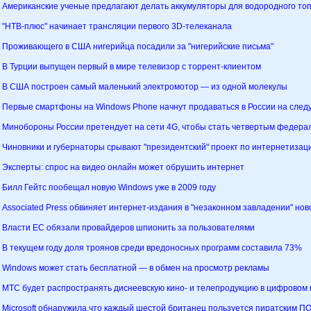
Американские ученые предлагают делать аккумуляторы для водородного то
"НТВ-плюс" начинает трансляции первого 3D-телеканала
Проживающего в США нигерийца посадили за "нигерийские письма"
В Турции выпущен первый в мире телевизор с торрент-клиентом
В США построен самый маленький электромотор — из одной молекулы
Первые смартфоны на Windows Phone начнут продаваться в России на сле
Минобороны России претендует на сети 4G, чтобы стать четвертым федер
Чиновники и губернаторы срывают "президентский" проект по интернетизац
Эксперты: спрос на видео онлайн может обрушить интернет
Билл Гейтс пообещал новую Windows уже в 2009 году
Associated Press обвиняет интернет-издания в "незаконном завладении" но
Власти ЕС обязали провайдеров шпионить за пользователями
В текущем году доля троянов среди вредоносных программ составила 73%
Windows может стать бесплатной — в обмен на просмотр рекламы
МТС будет распространять диснеевскую кино- и телепродукцию в цифровом 
Microsoft обнаружила,что каждый шестой британец пользуется пиратским П