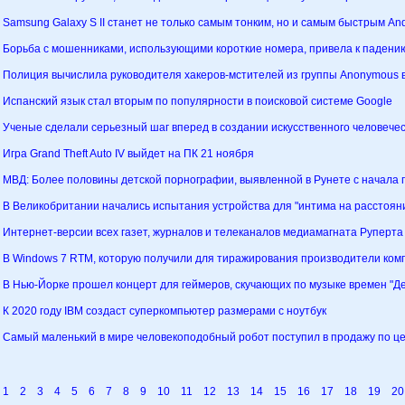
Samsung Galaxy S II станет не только самым тонким, но и самым быстрым A
Борьба с мошенниками, использующими короткие номера, привела к падени
Полиция вычислила руководителя хакеров-мстителей из группы Anonymous 
Испанский язык стал вторым по популярности в поисковой системе Google
Ученые сделали серьезный шаг вперед в создании искусственного человечес
Игра Grand Theft Auto IV выйдет на ПК 21 ноября
МВД: Более половины детской порнографии, выявленной в Рунете с начала 
В Великобритании начались испытания устройства для "интима на расстоян
Интернет-версии всех газет, журналов и телеканалов медиамагната Руперт
В Windows 7 RTM, которую получили для тиражирования производители ком
В Нью-Йорке прошел концерт для геймеров, скучающих по музыке времен "Д
К 2020 году IBM создаст суперкомпьютер размерами с ноутбук
Самый маленький в мире человекоподобный робот поступил в продажу по ц
1
2
3
4
5
6
7
8
9
10
11
12
13
14
15
16
17
18
19
20