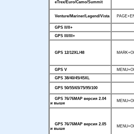
eTrex/Euro/Camo/Summit
Venture/Mariner/Legend/Vista
PAGE+E
GPS II/II+
GPS III/III+
GPS 12/12XL/48
MARK+O
GPS V
MENU+O
GPS 38/40/45/45XL
GPS 50/55/65/75/95/100
GPS 76/76MAP версия 2.04
MENU+O
и выше
GPS 76/76MAP версия 2.05
MENU+O
и выше