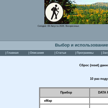
Сегодня:
09 Августа 2026, Воскресенье.
Выбор и использование
| Главная
| Описания
| Статьи
| Программы
| За
Сброс (reset) дан
10 раз под
Прибор
DATA 
eMap