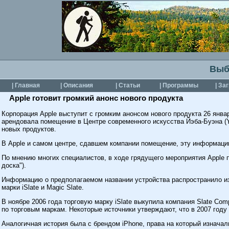
Выб
| Главная
| Описания
| Статьи
| Программы
| За
Apple готовит громкий анонс нового продукта
Корпорация Apple выступит с громким анонсом нового продукта 26 янва
арендовала помещение в Центре современного искусства Йэба-Буэна (Ye
новых продуктов.
В Apple и самом центре, сдавшем компании помещение, эту информаци
По мнению многих специалистов, в ходе грядущего мероприятия Apple п
доска").
Информацию о предполагаемом названии устройства распространило изд
марки iSlate и Magic Slate.
В ноябре 2006 года торговую марку iSlate выкупила компания Slate Com
по торговым маркам. Некоторые источники утверждают, что в 2007 году
Аналогичная история была с брендом iPhone, права на который изначал