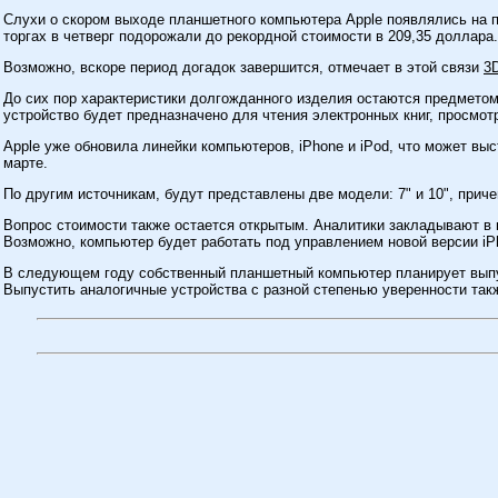
Слухи о скором выходе планшетного компьютера Apple появлялись на пр
торгах в четверг подорожали до рекордной стоимости в 209,35 доллара.
Возможно, вскоре период догадок завершится, отмечает в этой связи
3
До сих пор характеристики долгожданного изделия остаются предмето
устройство будет предназначено для чтения электронных книг, просмотр
Apple уже обновила линейки компьютеров, iPhone и iPod, что может вы
марте.
По другим источникам, будут представлены две модели: 7" и 10", приче
Вопрос стоимости также остается открытым. Аналитики закладывают в 
Возможно, компьютер будет работать под управлением новой версии iP
В следующем году собственный планшетный компьютер планирует выпуст
Выпустить аналогичные устройства с разной степенью уверенности также