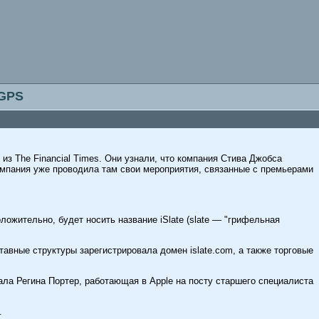
 GPS
из The Financial Times. Они узнали, что компания Стива Джобса
компания уже проводила там свои мероприятия, связанные с премьерами
ожительно, будет носить название iSlate (slate — "грифельная
авные структуры зарегистрировала домен islate.com, а также торговые
сала Регина Портер, работающая в Apple на посту старшего специалиста
.