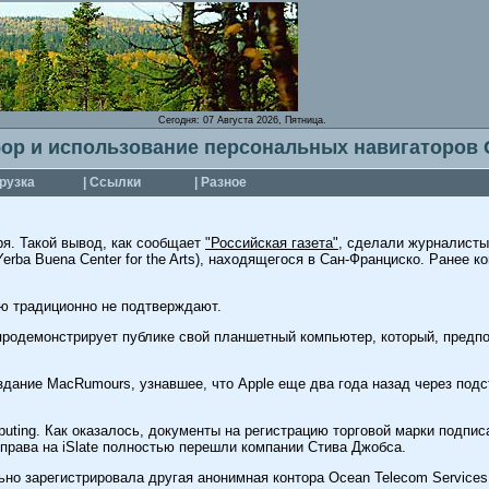
Сегодня:
07 Августа 2026, Пятница.
ор и использование персональных навигаторов
грузка
| Ссылки
| Разное
ря. Такой вывод, как сообщает
"Российская газета"
, сделали журналисты 
rba Buena Center for the Arts), находящегося в Сан-Франциско. Ранее 
ю традиционно не подтверждают.
родемонстрирует публике свой планшетный компьютер, который, предпол
ание MacRumours, узнавшее, что Apple еще два года назад через подст
puting. Как оказалось, документы на регистрацию торговой марки подпи
 права на iSlate полностью перешли компании Стива Джобса.
ьно зарегистрировала другая анонимная контора Ocean Telecom Services