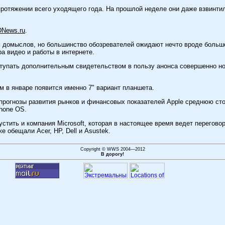
отяжении всего уходящего года. На прошлой неделе они даже взвинтили 
DNews.ru
.
м домыслов, но большинство обозревателей ожидают нечто вроде больш
а видео и работы в интернете.
ступать дополнительным свидетельством в пользу анонса совершенно нов
м в январе появится именно 7" вариант планшета.
прогнозы развития рынков и финансовых показателей Apple среднюю сто
hone OS.
ить и компания Microsoft, которая в настоящее время ведет переговор
 обещали Acer, HP, Dell и Asustek.
Copyright © WWS 2004—2012
В дорогу!