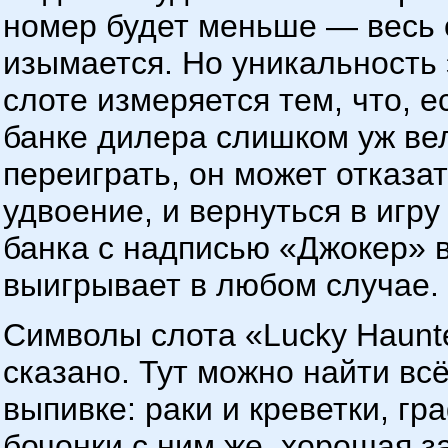
номер будет меньше — весь 
изымается. Но уникальность
слоте измеряется тем, что, е
банке дилера слишком уж вел
переиграть, он может отказат
удвоение, и вернуться в игру
банка с надписью «Джокер» в
выигрывает в любом случае.
Символы слота «Lucky Haunt
сказано. Тут можно найти вс
выпивке: раки и креветки, гр
бочонки с ним же, хорошая за