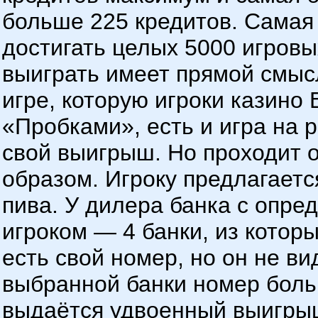
больше 225 кредитов. Самая
достигать целых 5000 игровых
выиграть имеет прямой смысл
игре, которую игроки казино
«Пробками», есть и игра на 
свой выигрыш. Но проходит
образом. Игроку предлагаетс
пива. У дилера банка с опре
игроком — 4 банки, из котор
есть свой номер, но он не ви
выбранной банки номер больш
выдаётся удвоенный выигрыш