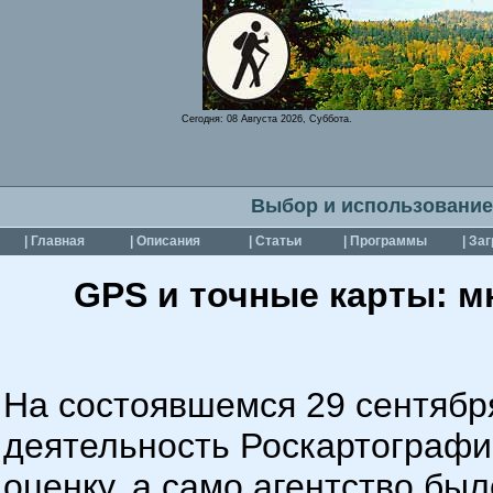
Сегодня:
08 Августа 2026, Суббота.
Выбор и использование
| Главная
| Описания
| Статьи
| Программы
| За
GPS и точные карты: м
На состоявшемся 29 сентябр
деятельность Роскартографи
оценку, а само агентство бы