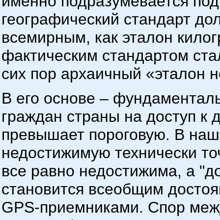
именно подразумевается под 
географический стандарт до
всемирным, как эталон килог
фактическим стандартом ста
сих пор архаичный «эталон н
В его основе – фундаментал
граждан страны на доступ к 
превышает пороговую. В наш
недостижимую технически то
все равно недостижима, а "д
становится всеобщим достоян
GPS-приемниками
. Спор ме