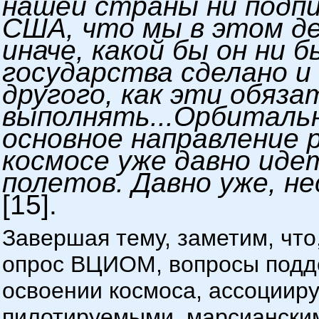
нашей страны ни подпи
США, что мы в этом де
иначе, какой бы он ни 
государства сделано и
другого, как эти обяз
выполнять...Орбитальн
основное направление 
космосе уже давно ид
полетов. Давно уже, н
[15].
Завершая тему, заметим, что
опрос ВЦИОМ, вопросы подд
освоении космоса, ассоцииру
пилотируемыми, марсиански