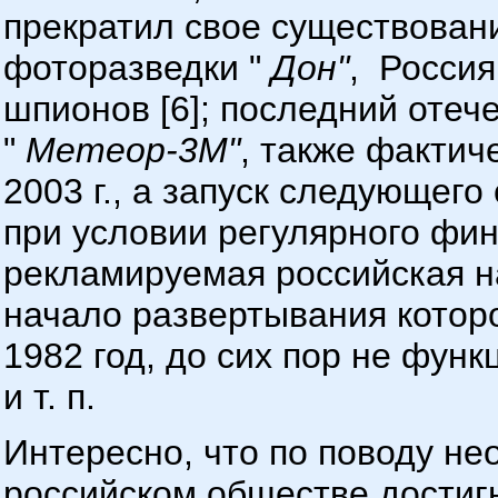
прекратил свое существован
фоторазведки "
Дон"
, Россия
шпионов [6]; последний отеч
"
Метеор-3М"
, также фактич
2003 г., а запуск следующего 
при условии регулярного фин
рекламируемая российская 
начало развертывания котор
1982 год, до сих пор не функ
и т. п.
Интересно, что по поводу не
российском обществе достиг