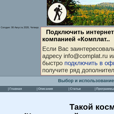
Сегодня:
06 Августа 2026, Четверг.
Подключить интернет
компанией «Комплат..
Если Вас заинтересовали
адресу info@complat.ru 
быстро
подключить в оф
получите ряд дополните
Выбор и использование
| Главная
| Описания
| Статьи
| Программы
Такой кос