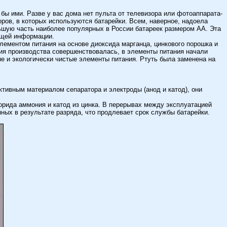
бы ими. Разве у вас дома нет пульта от телевизора или фотоаппарата-
оров, в которых используются батарейки. Всем, наверное, надоела
льшую часть наиболее популярных в России батареек размером АА. Эта
общей информации.
лементом питания на основе диоксида марганца, цинкового порошка и
ия производства совершенствовалась, в элементы питания начали
е и экологически чистые элементы питания. Ртуть была заменена на
ктивным материалом сепаратора и электроды (анод и катод), они
орида аммония и катод из цинка. В перерывах между эксплуатацией
ных в результате разряда, что продлевает срок службы батарейки.