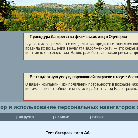
Процедура банкротства физических лиц в Одинцово
В условиях современного общества, где кредиты становятся в
правила их погашения. Неуплата задолженности — это серьез
негативных последствий. Важно разобраться, какие риски сопряж
В стандартную услугу порошковой покраски входит: беспла
О нашей компании. При появлении потребности в покраске каж
понимая эти потребности мы стали работать под Вас, стремяс
ор и использование персональных навигаторов
| Загрузка
| Ссылки
| Разное
Тест батареек типа АА.