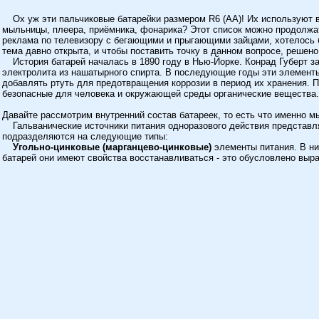
Ох уж эти пальчиковые батарейки размером R6 (АА)! Их используют в
мыльницы, плеера, приёмника, фонарика? Этот список можно продолжать
реклама по телевизору с бегающими и прыгающими зайцами, хотелось б
тема давно открыта, и чтобы поставить точку в данном вопросе, решен
История батарей началась в 1890 году в Нью-Йорке. Конрад Губерт 
электролита из нашатырного спирта. В последующие годы эти элемент
добавлять ртуть для предотвращения коррозии в период их хранения. 
безопасные для человека и окружающей среды органические вещества.
Давайте рассмотрим внутренний состав батареек, то есть что именно м
Гальванические источники питания одноразового действия представл
подразделяются на следующие типы:
Угольно-цинковые (марганцево-цинковые)
элементы питания. В ни
батарей они имеют свойства восстанавливаться - это обусловлено выр