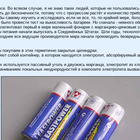
се. Во всяком случае, я не знаю таких людей, которые не пользовались 
 до бесконечности, потому что с прогрессом растёт и количество приб
ы самому изучить и исследовать если не все, то, по крайней мере, бо
о было провести тест на выносливость батареек. Но сначала - немного 
запатентовал первый в мире маленький фонарик с марганцево-цинковым э
ы питания начали выпускать в Соединённых Штатах. Шли годы, технолог
Позднее все ведущие производители мира начали производить безвредны
ы покупаем в этих герметично закрытых цилиндрах.
яют собой контейнер, в котором находится электролит, абсорбируемый а
х используется пассивный уголь и двуокись марганца, электролит из хл
авниванием локальных неоднородностей в композите электролита вызван